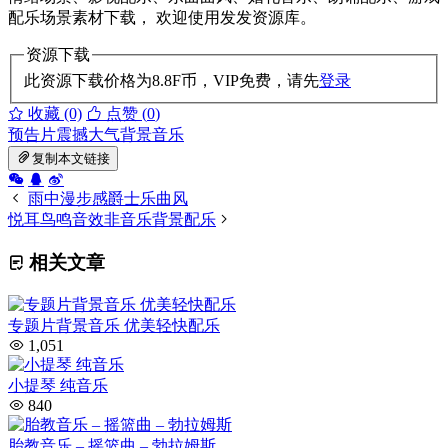
配乐场景素材下载， 欢迎使用发发资源库。
资源下载
此资源下载价格为
8.8
F币，VIP免费，请先
登录
收藏 (0)
点赞 (
0
)
预告片
震撼大气
背景音乐
复制本文链接
雨中漫步感爵士乐曲风
悦耳鸟鸣音效非音乐背景配乐
相关文章
专题片背景音乐 优美轻快配乐
1,051
小提琴 纯音乐
840
胎教音乐 – 摇篮曲 – 勃拉姆斯