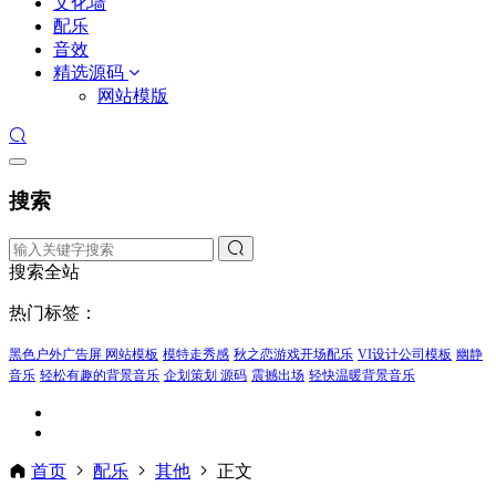
文化墙
配乐
音效
精选源码
网站模版
搜索
搜索全站
热门标签：
黑色户外广告屏 网站模板
模特走秀感
秋之恋游戏开场配乐
VI设计公司模板
幽静
音乐
轻松有趣的背景音乐
企划策划 源码
震撼出场
轻快温暖背景音乐
首页
配乐
其他
正文