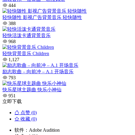
444
轻快随性 影视广告背景音乐 轻快随性
388
轻快活泼卡通背景音乐
968
轻快背景音乐 Children
1,127
励志歌曲 – 向前冲 – A.1 开场音乐
793
快乐星球主题曲 快乐小神仙
951
立即下载
点赞 (
0
)
收藏 (0)
软件：
Adobe Audition